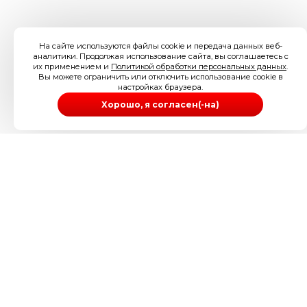
На сайте используются файлы cookie и передача данных веб-
аналитики. Продолжая использование сайта, вы соглашаетесь с
их применением и
Политикой обработки персональных данных
.
Вы можете ограничить или отключить использование cookie в
настройках браузера.
Хорошо, я согласен(-на)
ИП Иззука Артур Ува-Абуике
ИНН 505200186098
ОГРНИП 304505234300097
Телефон: 89256212126
Электронная почта:
info@londonese.ru
Адрес: г. Щёлково, ул. Талсинская д. 59/3
Регистрационный номер в реестре операторов
персональных данных: 77-26-544026