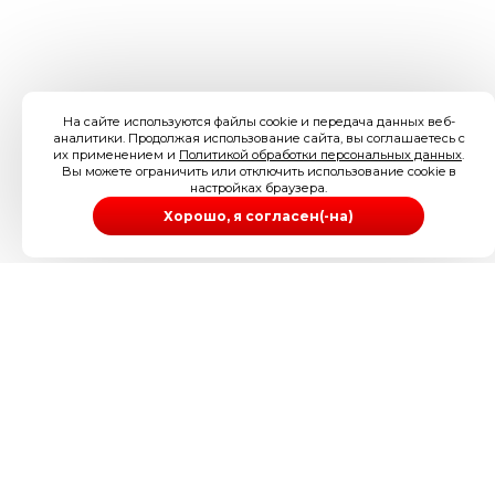
На сайте используются файлы cookie и передача данных веб-
аналитики. Продолжая использование сайта, вы соглашаетесь с
их применением и
Политикой обработки персональных данных
.
Вы можете ограничить или отключить использование cookie в
настройках браузера.
Хорошо, я согласен(-на)
ИП Иззука Артур Ува-Абуике
ИНН 505200186098
ОГРНИП 304505234300097
Телефон: 89256212126
Электронная почта:
info@londonese.ru