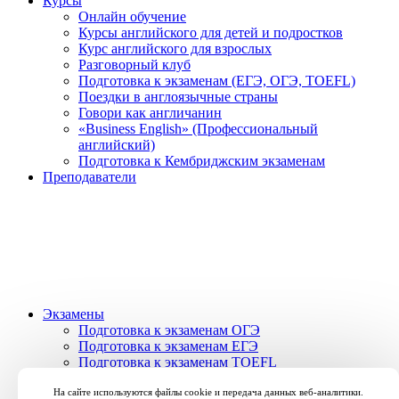
Курсы
Онлайн обучение
Курсы английского для детей и подростков
Курс английского для взрослых
Разговорный клуб
Подготовка к экзаменам (ЕГЭ, ОГЭ, TOEFL)
Поездки в англоязычные страны
Говори как англичанин
«Business English» (Профессиональный
английский)
Подготовка к Кембриджским экзаменам
Преподаватели
Экзамены
Подготовка к экзаменам ОГЭ
Подготовка к экзаменам ЕГЭ
Подготовка к экзаменам TOEFL
Подготовка к экзаменам
Подготовка к Кембриджским экзаменам
На сайте используются файлы cookie и передача данных веб-аналитики.