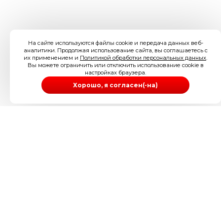
На сайте используются файлы cookie и передача данных веб-
аналитики. Продолжая использование сайта, вы соглашаетесь с
их применением и
Политикой обработки персональных данных
.
Вы можете ограничить или отключить использование cookie в
настройках браузера.
Хорошо, я согласен(-на)
ИП Иззука Артур Ува-Абуике
ИНН 505200186098
ОГРНИП 304505234300097
Телефон: 89256212126
Электронная почта:
info@londonese.ru
Адрес: г. Щёлково, ул. Талсинская д. 59/3
Регистрационный номер в реестре операторов