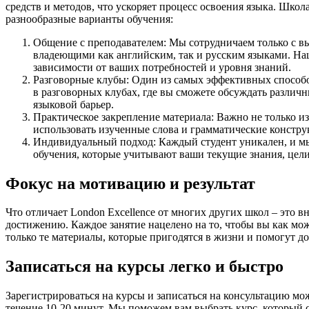
средств и методов, что ускоряет процесс освоения языка. Шко
разнообразные варианты обучения:
Общение с преподавателем: Мы сотрудничаем только с 
владеющими как английским, так и русским языками. Наш
зависимости от ваших потребностей и уровня знаний.
Разговорные клубы: Один из самых эффективных способов
в разговорных клубах, где вы сможете обсуждать различн
языковой барьер.
Практическое закрепление материала: Важно не только из
использовать изученные слова и грамматические констру
Индивидуальный подход: Каждый студент уникален, и мы
обучения, которые учитывают ваши текущие знания, цели 
Фокус на мотивацию и результат
Что отличает London Excellence от многих других школ – это
достижению. Каждое занятие нацелено на то, чтобы вы как мо
только те материалы, которые пригодятся в жизни и помогут д
Записаться на курсы легко и быстро
Зарегистрироваться на курсы и записаться на консультацию можн
течение 10-20 минут. Мы поможем вам выбрать курс, который 