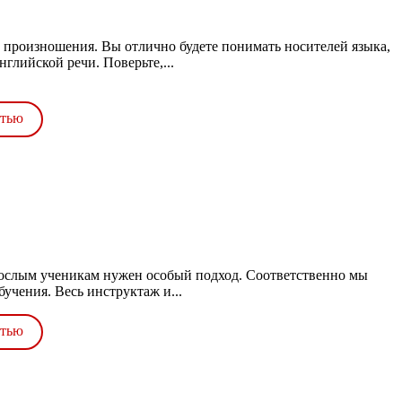
у произношения. Вы отлично будете понимать носителей языка,
глийской речи. Поверьте,...
стью
рослым ученикам нужен особый подход. Соответственно мы
учения. Весь инструктаж и...
стью