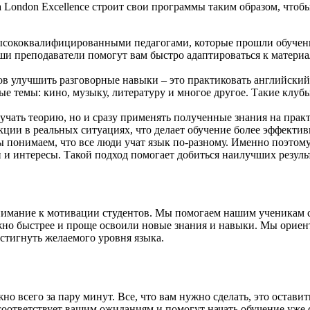
ла London Excellence строит свои программы таким образом, что
высококвалифицированными педагогами, которые прошли обучени
и преподаватели помогут вам быстро адаптироваться к материа
 улучшить разговорные навыки – это практиковать английский 
ые темы: кино, музыку, литературу и многое другое. Такие клу
учать теорию, но и сразу применять полученные знания на прак
кции в реальных ситуациях, что делает обучение более эффекти
 понимаем, что все люди учат язык по-разному. Именно поэто
и интересы. Такой подход помогает добиться наилучших результ
 внимание к мотивации студентов. Мы помогаем нашим ученикам 
жно быстрее и проще освоили новые знания и навыки. Мы ориен
остигнуть желаемого уровня языка.
о всего за пару минут. Все, что вам нужно сделать, это оставит
соответствует вашим ожиданиям и помогут начать обучение уже 