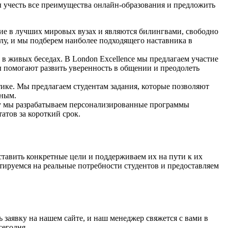
бы учесть все преимущества онлайн-образования и предложить
е в лучших мировых вузах и являются билингвами, свободно
лу, и мы подберем наиболее подходящего наставника в
в живых беседах. В London Excellence мы предлагаем участие
бы помогают развить уверенность в общении и преодолеть
тике. Мы предлагаем студентам задания, которые позволяют
вным.
му мы разрабатываем персонализированные программы
атов за короткий срок.
ставить конкретные цели и поддерживаем их на пути к их
тируемся на реальные потребности студентов и предоставляем
ь заявку на нашем сайте, и наш менеджер свяжется с вами в
сегодня.