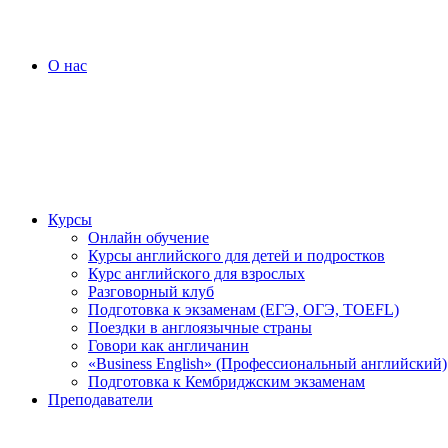
О нас
Курсы
Онлайн обучение
Курсы английского для детей и подростков
Курс английского для взрослых
Разговорный клуб
Подготовка к экзаменам (ЕГЭ, ОГЭ, TOEFL)
Поездки в англоязычные страны
Говори как англичанин
«Business English» (Профессиональный английский)
Подготовка к Кембриджским экзаменам
Преподаватели