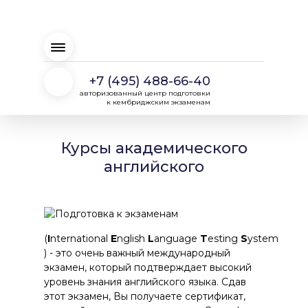
+7 (495) 488-66-40
авторизованный центр подготовки
к кембриджским экзаменам
Курсы академического
английского
(
I
nternational
E
nglish
L
anguage
T
esting
S
ystem
) - это очень важный международный
экзамен, который подтверждает высокий
уровень знания английского языка. Сдав
этот экзамен, Вы получаете сертификат,