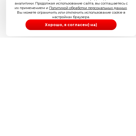
аналитики. Продолжая использование сайта, вы соглашаетесь с
их применением и
Политикой обработки персональных данных
.
Вы можете ограничить или отключить использование cookie в
настройках браузера.
Хорошо, я согласен(-на)
ИП Иззука Артур Ува-Абуике
ИНН 505200186098
ОГРНИП 304505234300097
Телефон: 89256212126
Электронная почта:
info@londonese.ru
Адрес: г. Щёлково, ул. Талсинская д. 59/3
Регистрационный номер в реестре операторов
персональных данных: 77-26-544026
Оставить заявку