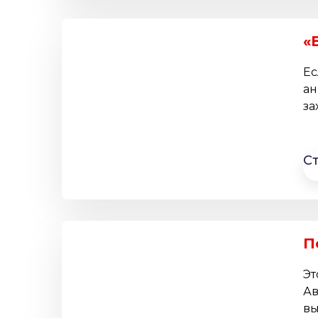
«
Ес
ан
за
С
П
Эт
Ав
вы