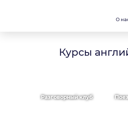
О на
Курсы англи
Разговорный клуб
Поез