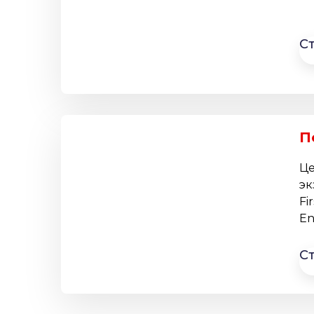
С
П
Це
эк
Fi
En
С