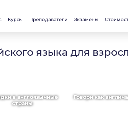
с
Курсы
Преподаватели
Экзамены
Стоимос
йского языка для взрос
дки в англоязычные
Говори как англич
страны