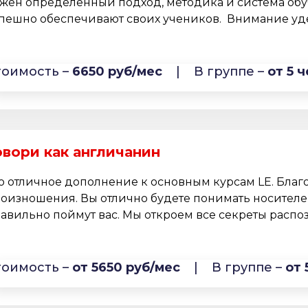
жен определенный подход, методика и система обу
пешно обеспечивают своих учеников. Внимание удел
тоимость –
6650 руб/мес
|
В группе –
от 5 ч
овори как англичанин
о отличное дополнение к основным курсам LE. Благо
оизношения. Вы отлично будете понимать носителей
авильно поймут вас. Мы откроем все секреты распоз
тоимость –
от 5650 руб/мес
|
В группе –
от 