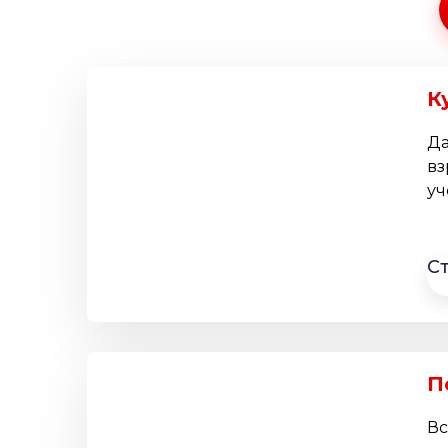
К
Да
вз
уч
С
П
Вс