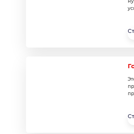
ну
ус
С
Г
Эт
пр
пр
С