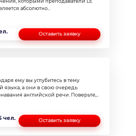
чения, которыми преподаватели LE
яется абсолютно...
ел.
Оставить заявку
даря ему вы углубитесь в тему
 языка, а они в свою очередь
навания английской речи. Поверьте,...
5 чел.
Оставить заявку