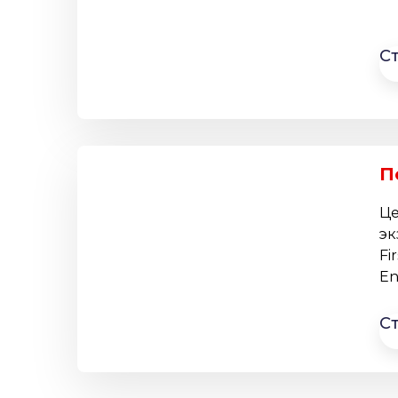
С
П
Це
эк
Fi
En
С