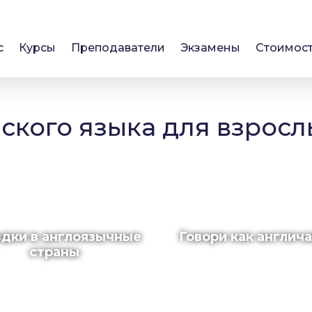
с
Курсы
Преподаватели
Экзамены
Стоимос
ского языка для взрос
дки в англоязычные
Говори как англич
страны