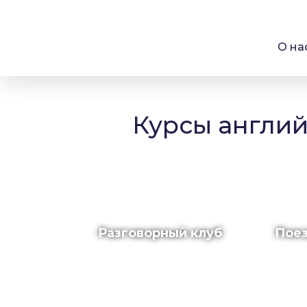
О на
Курсы англий
Разговорный клуб
Поез