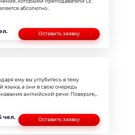
чения, которыми преподаватели LE
яется абсолютно...
ел.
Оставить заявку
даря ему вы углубитесь в тему
 языка, а они в свою очередь
навания английской речи. Поверьте,...
5 чел.
Оставить заявку