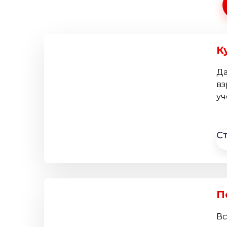
К
Да
вз
уч
С
П
Вс