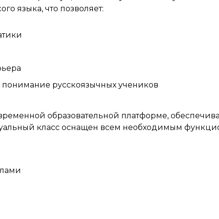
го языка, что позволяет:
атики
рьера
 понимание русскоязычных учеников
овременной образовательной платформе, обеспечи
уальный класс оснащен всем необходимым функцио
алами