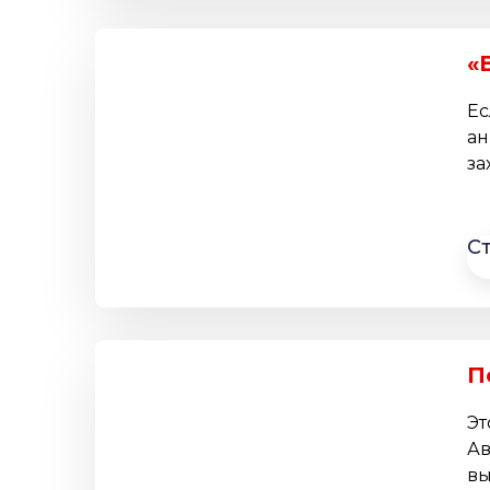
«
Ес
ан
за
С
П
Эт
Ав
вы