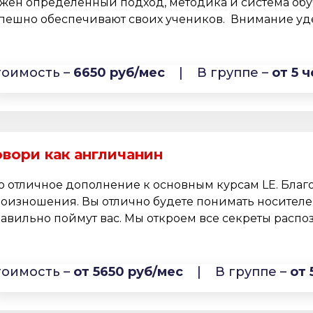
жен определенный подход, методика и система обу
пешно обеспечивают своих учеников. Внимание удел
тоимость –
6650 руб/мес
|
В группе –
от 5 ч
овори как англичанин
о отличное дополнение к основным курсам LE. Благо
оизношения. Вы отлично будете понимать носителей
авильно поймут вас. Мы откроем все секреты распоз
тоимость –
от 5650 руб/мес
|
В группе –
от 