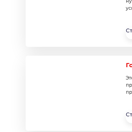
ну
ус
С
Г
Эт
пр
пр
С