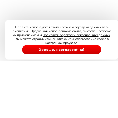
На сайте используются файлы cookie и передача данных веб-
аналитики. Продолжая использование сайта, вы соглашаетесь с
их применением и
Политикой обработки персональных данных
.
Вы можете ограничить или отключить использование cookie в
настройках браузера.
Хорошо, я согласен(-на)
ИП Иззука Артур Ува-Абуике
ИНН 505200186098
ОГРНИП 304505234300097
Телефон: 89256212126
Электронная почта:
info@londonese.ru
Адрес: г. Щёлково, ул. Талсинская д. 59/3