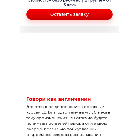
Стоимость –
6650 руб/мес
|
В группе –
от
5 чел.
Оставить заявку
Говори как англичанин
Это отличное дополнение к основным
курсам LE. Благодаря ему вы углубитесь в
тему произношения. Вы отлично будете
понимать носителей языка, а они в свою
очередь правильно поймут вас. Мы
откроем все секреты распознавания