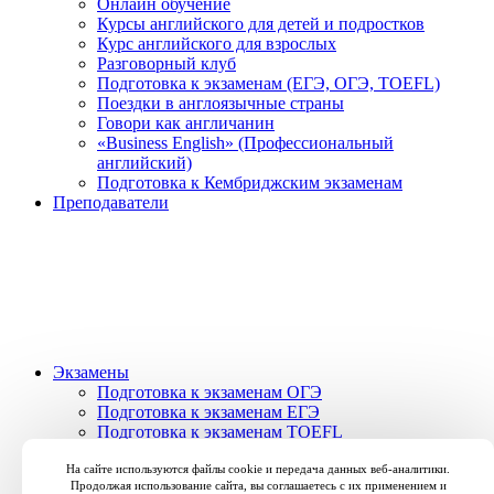
Онлайн обучение
Курсы английского для детей и подростков
Курс английского для взрослых
Разговорный клуб
Подготовка к экзаменам (ЕГЭ, ОГЭ, TOEFL)
Поездки в англоязычные страны
Говори как англичанин
«Business English» (Профессиональный
английский)
Подготовка к Кембриджским экзаменам
Преподаватели
Экзамены
Подготовка к экзаменам ОГЭ
Подготовка к экзаменам ЕГЭ
Подготовка к экзаменам TOEFL
Подготовка к экзаменам
Подготовка к Кембриджским экзаменам
На сайте используются файлы cookie и передача данных веб-аналитики.
Продолжая использование сайта, вы соглашаетесь с их применением и
Стоимость