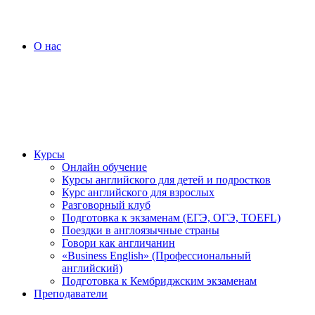
О нас
Курсы
Онлайн обучение
Курсы английского для детей и подростков
Курс английского для взрослых
Разговорный клуб
Подготовка к экзаменам (ЕГЭ, ОГЭ, TOEFL)
Поездки в англоязычные страны
Говори как англичанин
«Business English» (Профессиональный
английский)
Подготовка к Кембриджским экзаменам
Преподаватели