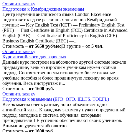
Оставить заявку
Подготовка к Кембриджским экзаменам
Центр изучения английского языка London Excellence
подготовит к сдаче различных экзаменов Кембриджской
группы: — Key English Test (KET) — Preliminary English Test
(PET) — First Certificate in English (FCE) Certificate in Advanced
English (CAE) — Certificate of Proficiency in English (CPE) —
Business English Certificate (BEC) —...
Стоимость –
от 5650 руб/мес
|
В группе –
от 5 чел.
Оставить заявку
Курс английского для взрослых
Данный курс построен на абсолютно другой системе нежели
предыдущие, ведь ко взрослым ученикам нужен особый
подход. Соответственно мы используем более сложные
учебные пособия и более продвинутую лексику во время
обучения. Весь инструктаж и...
Стоимость –
от 1600 руб.
Оставить заявку
Подготовка к экзаменам (ЕГЭ, ОГЭ, IELTS, TOEFL)
Все экзамены очень разные, но их объединяет одно —
английский язык. К каждому экзамену нужен определенный
подход, методика и система обучения, которыми
преподаватели LE успешно обеспечивают своих учеников.
Внимание уделяется абсолютно...
Стоимость –
от 1600 руб.