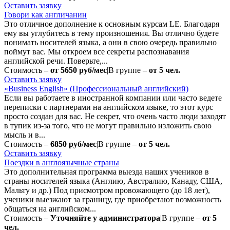
Оставить заявку
Говори как англичанин
Это отличное дополнение к основным курсам LE. Благодаря
ему вы углубитесь в тему произношения. Вы отлично будете
понимать носителей языка, а они в свою очередь правильно
поймут вас. Мы откроем все секреты распознавания
английской речи. Поверьте,...
Стоимость –
от 5650 руб/мес
|
В группе –
от 5 чел.
Оставить заявку
«Business English» (Профессиональный английский)
Если вы работаете в иностранной компании или часто ведете
переписки с партнерами на английском языке, то этот курс
просто создан для вас. Не секрет, что очень часто люди заходят
в тупик из-за того, что не могут правильно изложить свою
мысль и в...
Стоимость –
6850 руб/мес
|
В группе –
от 5 чел.
Оставить заявку
Поездки в англоязычные страны
Это дополнительная программа выезда наших учеников в
страны носителей языка (Англию, Австралию, Канаду, США,
Мальту и др.) Под присмотром провожающего (до 18 лет),
ученики выезжают за границу, где приобретают возможность
общаться на английском...
Стоимость –
Уточняйте у администратора
|
В группе –
от 5
чел.