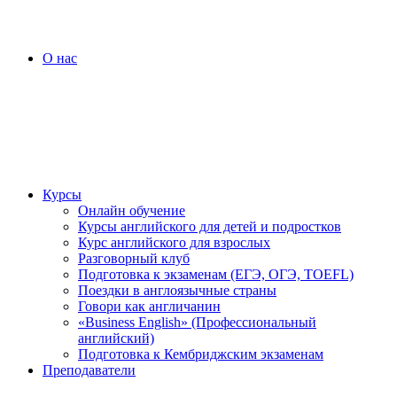
О нас
Курсы
Онлайн обучение
Курсы английского для детей и подростков
Курс английского для взрослых
Разговорный клуб
Подготовка к экзаменам (ЕГЭ, ОГЭ, TOEFL)
Поездки в англоязычные страны
Говори как англичанин
«Business English» (Профессиональный
английский)
Подготовка к Кембриджским экзаменам
Преподаватели