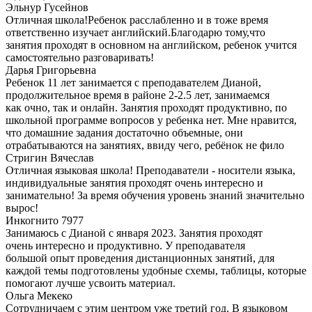
Эльнур Гусейнов
Отличная школа!Ребенок расслабленно и в тоже время
ответственно изучает английский.Благодарю тому,что
занятия проходят в основном на английском, ребенок учится
самостоятельно разговаривать!
Дарья Григорьевна
Ребенок 11 лет занимается с преподавателем Дианой,
продолжительное время в районе 2-2.5 лет, занимаемся
как очно, так и онлайн. Занятия проходят продуктивно, по
школьной программе вопросов у ребенка нет. Мне нравится,
что домашние задания достаточно объемные, они
отрабатываются на занятиях, ввиду чего, ребёнок не фило
Стригин Вячеслав
Отличная языковая школа! Преподаватели - носители языка,
индивидуальные занятия проходят очень интересно и
занимательно! За время обучения уровень знаний значительно
вырос!
Инкогнито 7977
Занимаюсь с Дианой с января 2023. Занятия проходят
очень интересно и продуктивно. У преподавателя
большой опыт проведения дистанционных занятий, для
каждой темы подготовлены удобные схемы, таблицы, которые
помогают лучше усвоить материал.
Ольга Мекеко
Сотрудничаем с этим центром уже третий год. В языковом