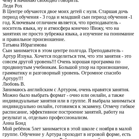
чему я начинаю свободно говорить.
Леди Рох
В Центре обучаются двое моих детей с нуля. Старшая дочь
период обучения - 3 года и младший сын период обучения -1
год. Ключевым отличием является, что преподаватель -
носитель языка, ну и атмосфера конечно !Вижу, что на
занятиях не просто зубрежка языка, а изучение на понимание
и правильное произношение.
Татьяна Ибрагимова
Сын занимается в этом центре полгода. Преподаватель -
Артур Иззука. Хочется поделиться тем, что эти занятия - это
совсем другой уровень!!! Очень хорошая программа по
продвинутым учебникам. Большой упор на произношение,
грамматику и разговорный уровень. Огромное спасибо
Артуру!!!
Любовь В.
Занимаюсь английским с Артуром, очень нравятся занятия.
Можно было выбрать формат - очно или онлайн, а также
индивидуальные занятия или в группе. Я выбрала заниматься
индивидуально онлайн, готовимся к экзамену. Отмечу гибкое
расписание, эффективное построение занятий, работу на
результат и, отдельно профессионализм.
Анна Бонд
Мой ребёнок 5лет занимается в этой школе с ноября в малой
группе. Обучение у Артура проходит в игровой форме, есть