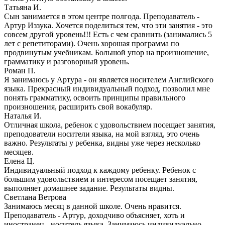
Татьяна И.
Сын занимается в этом центре полгода. Преподаватель -
Артур Иззука. Хочется поделиться тем, что эти занятия - это
совсем другой уровень!!! Есть с чем сравнить (занимались 5
лет с репетиторами). Очень хорошая программа по
продвинутым учебникам. Большой упор на произношение,
грамматику и разговорный уровень.
Роман П.
Я занимаюсь у Артура - он является носителем Английского
языка. Прекрасный индивидуальный подход, позволил мне
понять грамматику, освоить принципы правильного
произношения, расширить свой вокабуляр.
Наталья И.
Отличная школа, ребенок с удовольствием посещает занятия,
преподователи носители языка, на мой взгляд, это очень
важно. Результаты у ребенка, видны уже через несколько
месяцев.
Елена Ц.
Индивидуальный подход к каждому ребенку. Ребенок с
большим удовольствием и интересом посещает занятия,
выполняет домашнее задание. Результаты видны.
Светлана Ветрова
Занимаюсь месяц в данной школе. Очень нравится.
Преподаватель - Артур, доходчиво объясняет, хоть и
иностранец - носитель языка. Занимаюсь индивидуально.