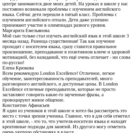
центре занимаются двое моих детей. На уроках в школе у нас
постоянно возникали проблемы с изучением английского
языка. Сейчас дети перешли в пятый класс. Проблемы с
изучением английского отпали. Дети даже успешно
принимают участие в олимпиадах разного уровня.
Маргарита Емельянова
Мой сын только стал изучать английский язык в этой школе 3
месяца назад. Разница существенная! Так как изучение
проходит с носителем языка, сразу ставится правильное
произношение, преподавание в позитивном ключе и здоровой
мотивацией, без назиданий, что ещё очень отличает - ни слова
по-русски!
Елена Крюкова
Всем рекомендую London Excellence! Отличное, легкое
обучение, заинтересованность преподавателей, много
разговорного английского, и доступные цены. В London
Excellence отличные преподаватели, которые не просто
заставляют говорить какие-то заученные фразы, а
провоцируют живое общение.
Константин Афанасьев
Я один из учеников в этой школе и хотел бы рассмотреть это
место с точки зрения ученика. Главное, что я для себя отметил
в этой школе, - это то, что учителя-носители языка и находят
креативные подходы для занятий. Из другого могу отметить
очень уютную обстановку в классе.