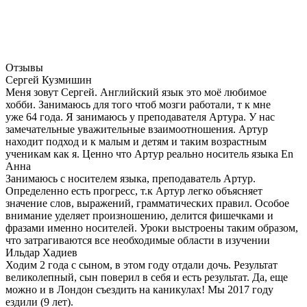
Отзывы
Сергей Кузмишин
Меня зовут Сергей. Английский язык это моё любимое
хобби. Занимаюсь для того чтоб мозги работали, т к мне
уже 64 года. Я занимаюсь у преподавателя Артура. У нас
замечательные уважительные взаимоотношения. Артур
находит подход и к малым и детям и таким возрастным
ученикам как я. Ценно что Артур реально носитель языка En
Анна
Занимаюсь с носителем языка, преподаватель Артур.
Определенно есть прогресс, т.к Артур легко объясняет
значение слов, выражений, грамматических правил. Особое
внимание уделяет произношению, делится фишечками и
фразами именно носителей. Уроки выстроены таким образом,
что затрагиваются все необходимые области в изучении
Ильдар Хадиев
Ходим 2 года с сыном, в этом году отдали дочь. Результат
великолепный, сын поверил в себя и есть результат. Да, еще
можно и в Лондон съездить на каникулах! Мы 2017 году
ездили (9 лет).