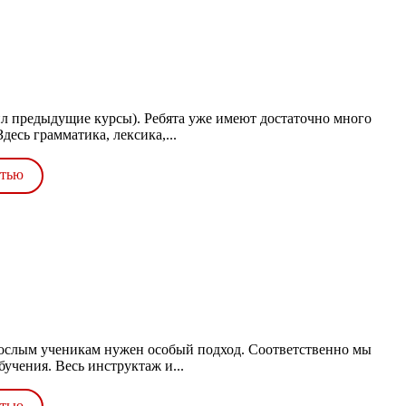
дил предыдущие курсы). Ребята уже имеют достаточно много
есь грамматика, лексика,...
стью
рослым ученикам нужен особый подход. Соответственно мы
учения. Весь инструктаж и...
стью