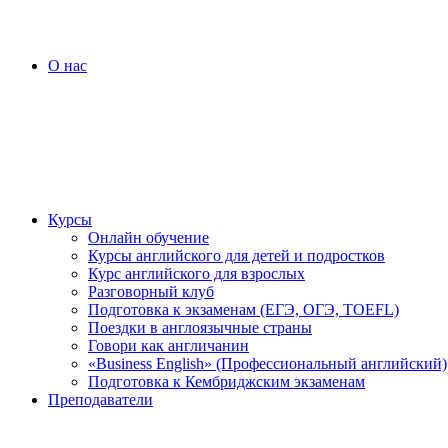
О нас
Курсы
Онлайн обучение
Курсы английского для детей и подростков
Курс английского для взрослых
Разговорный клуб
Подготовка к экзаменам (ЕГЭ, ОГЭ, TOEFL)
Поездки в англоязычные страны
Говори как англичанин
«Business English» (Профессиональный английский)
Подготовка к Кембриджским экзаменам
Преподаватели