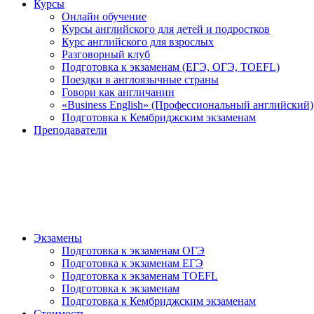
Курсы
Онлайн обучение
Курсы английского для детей и подростков
Курс английского для взрослых
Разговорный клуб
Подготовка к экзаменам (ЕГЭ, ОГЭ, TOEFL)
Поездки в англоязычные страны
Говори как англичанин
«Business English» (Профессиональный английский)
Подготовка к Кембриджским экзаменам
Преподаватели
Экзамены
Подготовка к экзаменам ОГЭ
Подготовка к экзаменам ЕГЭ
Подготовка к экзаменам TOEFL
Подготовка к экзаменам
Подготовка к Кембриджским экзаменам
Стоимость