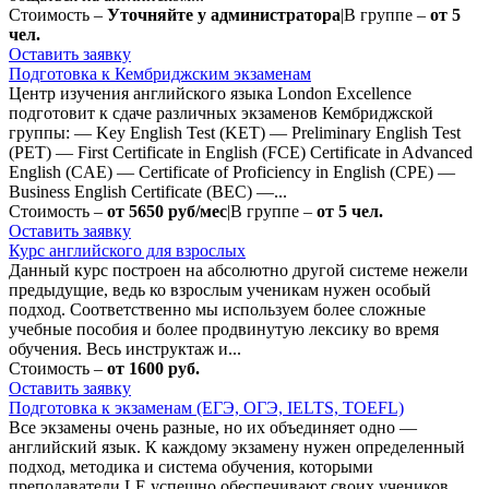
Стоимость –
Уточняйте у администратора
|
В группе –
от 5
чел.
Оставить заявку
Подготовка к Кембриджским экзаменам
Центр изучения английского языка London Excellence
подготовит к сдаче различных экзаменов Кембриджской
группы: — Key English Test (KET) — Preliminary English Test
(PET) — First Certificate in English (FCE) Certificate in Advanced
English (CAE) — Certificate of Proficiency in English (CPE) —
Business English Certificate (BEC) —...
Стоимость –
от 5650 руб/мес
|
В группе –
от 5 чел.
Оставить заявку
Курс английского для взрослых
Данный курс построен на абсолютно другой системе нежели
предыдущие, ведь ко взрослым ученикам нужен особый
подход. Соответственно мы используем более сложные
учебные пособия и более продвинутую лексику во время
обучения. Весь инструктаж и...
Стоимость –
от 1600 руб.
Оставить заявку
Подготовка к экзаменам (ЕГЭ, ОГЭ, IELTS, TOEFL)
Все экзамены очень разные, но их объединяет одно —
английский язык. К каждому экзамену нужен определенный
подход, методика и система обучения, которыми
преподаватели LE успешно обеспечивают своих учеников.