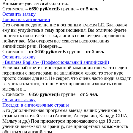
Внимание уделяется абсолютно...
Стоимость –
6650 руб/мес
|
В группе –
от 5 чел.
Оставить заявку
Говори как англичанин
Это отличное дополнение к основным курсам LE. Благодаря
ему вы углубитесь в тему произношения. Вы отлично будете
понимать носителей языка, а они в свою очередь правильно
поймут вас. Мы откроем все секреты распознавания
английской речи. Поверьте,...
Стоимость –
от 5650 руб/мес
|
В группе –
от 5 чел.
Оставить заявку
«Business English» (Профессиональный английский)
Если вы работаете в иностранной компании или часто ведете
переписки с партнерами на английском языке, то этот курс
просто создан для вас. Не секрет, что очень часто люди заходят
в тупик из-за того, что не могут правильно изложить свою
мысль и в...
Стоимость –
6850 руб/мес
|
В группе –
от 5 чел.
Оставить заявку
Поездки в англоязычные страны
Это дополнительная программа выезда наших учеников в
страны носителей языка (Англию, Австралию, Канаду, США,
Мальту и др.) Под присмотром провожающего (до 18 лет),
ученики выезжают за границу, где приобретают возможность
общаться на английском...