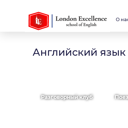
О на
Английский язык 
Разговорный клуб
Поез