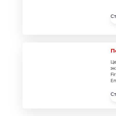
С
П
Це
эк
Fi
En
С