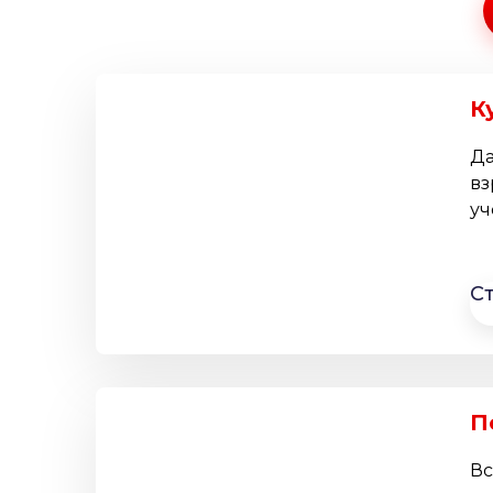
К
Да
вз
уч
С
П
Вс