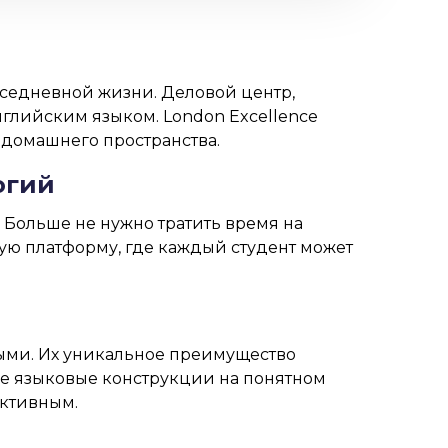
седневной жизни. Деловой центр,
нглийским языком. London Excellence
 домашнего пространства.
огий
Больше не нужно тратить время на
ую платформу, где каждый студент может
ными. Их уникальное преимущество
ые языковые конструкции на понятном
ективным.