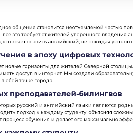
одное общение становится неотъемлемой частью пов
 всё это требует от жителей уверенного владения а
 кто хочет освоить английский, не покидая уютного
чения в эпоху цифровых технол
т новые горизонты для жителей Северной столицы. 
иметь доступ в интернет. Мы создали образовательн
 любой точке города.
ых преподавателей-билингвов
которых русский и английский языки являются род
ходить подход к каждому студенту, объясняя сложн
ет процесс обучения и делает его максимально эфф
 каждому студенту