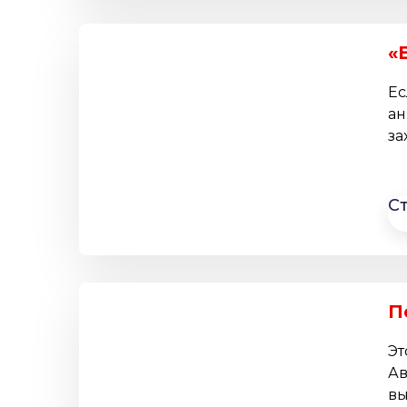
«
Ес
ан
за
С
П
Эт
Ав
вы