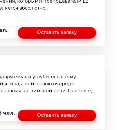
чения, которыми преподаватели LE
яется абсолютно...
ел.
Оставить заявку
даря ему вы углубитесь в тему
 языка, а они в свою очередь
навания английской речи. Поверьте,...
5 чел.
Оставить заявку