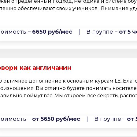
жен определенный подход, методика и система обу
пешно обеспечивают своих учеников. Внимание удел
тоимость –
6650 руб/мес
|
В группе –
от 5 ч
овори как англичанин
о отличное дополнение к основным курсам LE. Благо
оизношения. Вы отлично будете понимать носителей
авильно поймут вас. Мы откроем все секреты распоз
тоимость –
от 5650 руб/мес
|
В группе –
от 