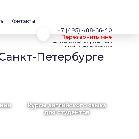
ть
Контакты
+7 (495) 488-66-40
Перезвонить мне
авторизованный центр подготовки
к кембриджским экзаменам
 Санкт-Петербурге
анин
Курсы английского языка
для студентов