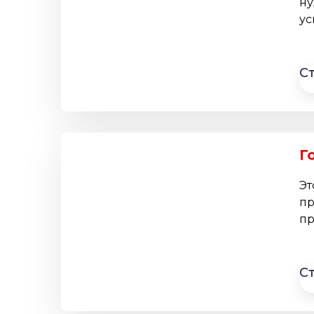
ну
ус
С
Г
Эт
пр
пр
С