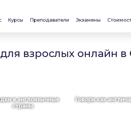
с
Курсы
Преподаватели
Экзамены
Стоимос
для взрослых онлайн в
дки в англоязычные
Говори как англич
страны