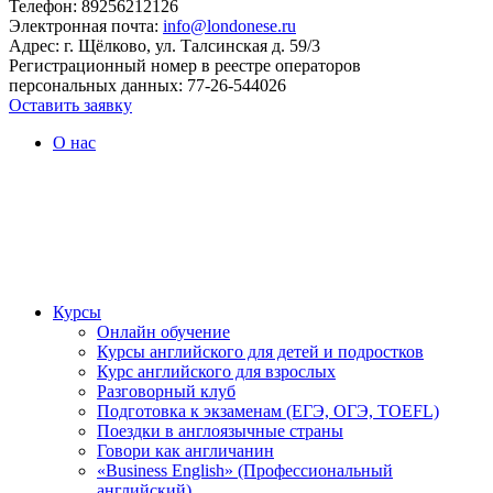
Телефон: 89256212126
Электронная почта:
info@londonese.ru
Адрес: г. Щёлково, ул. Талсинская д. 59/3
Регистрационный номер в реестре операторов
персональных данных: 77-26-544026
Оставить заявку
О нас
Курсы
Онлайн обучение
Курсы английского для детей и подростков
Курс английского для взрослых
Разговорный клуб
Подготовка к экзаменам (ЕГЭ, ОГЭ, TOEFL)
Поездки в англоязычные страны
Говори как англичанин
«Business English» (Профессиональный
английский)