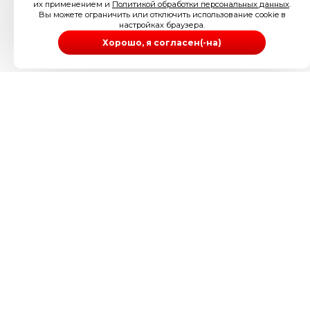
их применением и
Политикой обработки персональных данных
.
Вы можете ограничить или отключить использование cookie в
настройках браузера.
Хорошо, я согласен(-на)
ИП Иззука Артур Ува-Абуике
ИНН 505200186098
ОГРНИП 304505234300097
Телефон: 89256212126
Электронная почта:
info@londonese.ru
Адрес: г. Щёлково, ул. Талсинская д. 59/3
Регистрационный номер в реестре операторов
персональных данных: 77-26-544026
Оставить заявку