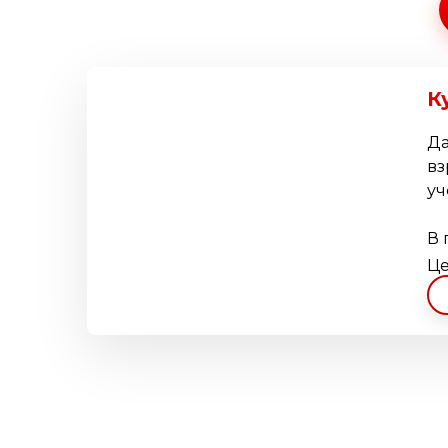
К
Да
вз
уч
В 
Це