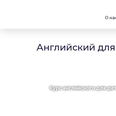
О на
Английский для
Курс английского для дет