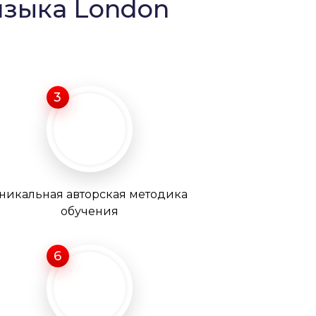
языка London
3
никальная авторская методика
обучения
6