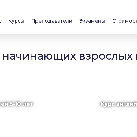
с
Курсы
Преподаватели
Экзамены
Стоимос
 начинающих взрослых 
ей 5-10 лет
Курс англи