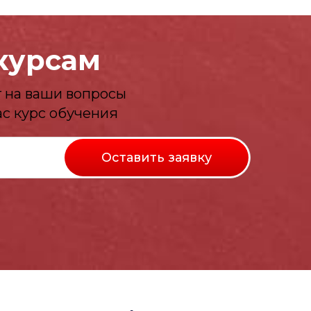
курсам
 на ваши вопросы
ас курс обучения